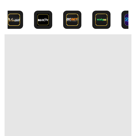
Trận Hot
Tất cả giải đấu
TL Malaysia
Vin88
Kèo TT
Xem bóng
Hôm nay
Ngày mai
10/08