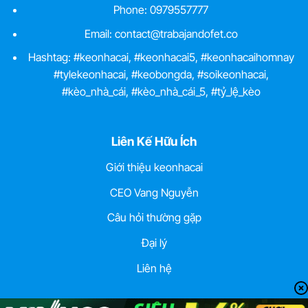
liên tục để mọi người trải nghiệm. Bởi lẽ, bóng đá chính là
Phone: 0979557777
cầu nối của cảm xúc, là tiếng nói chung của cộng đồng
Email:
contact@trabajandofet.co
người hâm mộ nước nhà.
Hashtag: #keonhacai, #keonhacai5, #keonhacaihomnay
#tylekeonhacai, #keobongda, #soikeonhacai,
#kèo_nhà_cái, #kèo_nhà_cái_5, #tỷ_lệ_kèo
Liên Kế Hữu Ích
Giới thiệu keonhacai
CEO Vang Nguyễn
Định hướng rõ ràng để phát triển thương hiệu Kèo Nhà Cái
Câu hỏi thường gặp
Đại lý
5+ Khía cạnh nổi bật của website Kèo Nhà Cái
Liên hệ
Có thể khẳng định rằng,
Kèo Nhà Cái
chính là điểm đến lý
tưởng dành cho những ai đang tìm kiếm một nền tảng cập