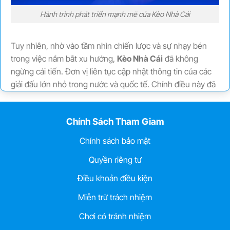
Hành trình phát triển mạnh mẽ của Kèo Nhà Cái
Tuy nhiên, nhờ vào tầm nhìn chiến lược và sự nhạy bén
trong việc nắm bắt xu hướng,
Kèo Nhà Cái
đã không
ngừng cải tiến. Đơn vị liên tục cập nhật thông tin của các
giải đấu lớn nhỏ trong nước và quốc tế. Chính điều này đã
giúp thương hiệu nhanh chóng tạo được tiếng vang, thu
hút sự quan tâm mạnh mẽ từ cộng đồng yêu thể thao.
Chính Sách Tham Giam
Chỉ sau một thời gian ngắn, cái tên
Kèo Nhà Cái
đã vươn
Chính sách bảo mật
mình trở thành một trong những địa chỉ xem bóng đá trực
tuyến uy tín. Mức độ phổ biến nhất tại Việt Nam tăng cao
Quyền riêng tư
với hàng triệu lượt truy cập mỗi ngày đến từ những người
Điều khoản điều kiện
hâm mộ cuồng nhiệt. Có thể nói rằng, đây chính là động
Miễn trừ trách nhiệm
lực để đội ngũ ban lãnh đạo từng bước nâng cấp, hệ thống
nền tảng để phục vụ người hâm mộ.
Chơi có tránh nhiệm