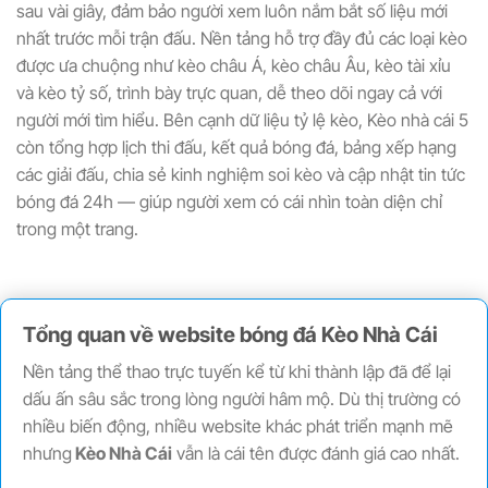
sau vài giây, đảm bảo người xem luôn nắm bắt số liệu mới
nhất trước mỗi trận đấu. Nền tảng hỗ trợ đầy đủ các loại kèo
được ưa chuộng như kèo châu Á, kèo châu Âu, kèo tài xỉu
và kèo tỷ số, trình bày trực quan, dễ theo dõi ngay cả với
người mới tìm hiểu. Bên cạnh dữ liệu tỷ lệ kèo, Kèo nhà cái 5
còn tổng hợp lịch thi đấu, kết quả bóng đá, bảng xếp hạng
các giải đấu, chia sẻ kinh nghiệm soi kèo và cập nhật tin tức
bóng đá 24h — giúp người xem có cái nhìn toàn diện chỉ
trong một trang.
Tổng quan về website bóng đá Kèo Nhà Cái
Nền tảng thể thao trực tuyến kể từ khi thành lập đã để lại
dấu ấn sâu sắc trong lòng người hâm mộ. Dù thị trường có
nhiều biến động, nhiều website khác phát triển mạnh mẽ
nhưng
Kèo Nhà Cái
vẫn là cái tên được đánh giá cao nhất.